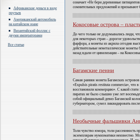
означает «Не бери деревянные пятицентов
сомнительных предложений и призывают 
Африканские деньги в виде
прутьев
Американский автомобиль
Кокосовые острова – плас
на китайском юане
Византийский фоллис с
До чего только не додумывались люди, чт
двумя императорами
для некоторых стран – дорогое удовольст
фарфора, а монеты из акрила сегодня выс
Все статьи
действительные неметаллические монеты б
назад вдали от цивилизации – на Кокосовы
Багамские пенни
Самая ранняя монета Багамских островов 
«Expulsis piratis restituta commercia», чт
восстановили коммерцию». С какой стати 
пиратах не было слышно уже лет восемьде
собой официальный девиз Багамской коло
губернатором, сумел ликвидировать посл
Необычные фальшивки Ан
Толи чувство юмора, толи рассеянность 
экземплярам нумизматики неизвестно. Мо