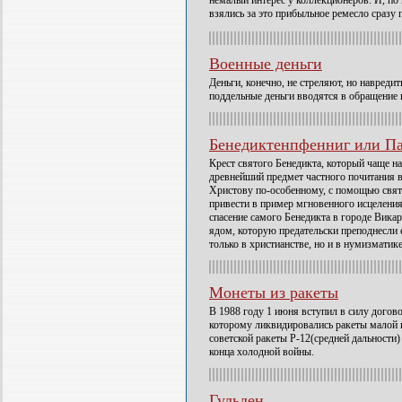
немалый интерес у коллекционеров. И, по 
взялись за это прибыльное ремесло сразу
Военные деньги
Деньги, конечно, не стреляют, но навреди
поддельные деньги вводятся в обращение 
Бенедиктенпфенниг или Па
Крест святого Бенедикта, который чаще н
древнейший предмет частного почитания 
Христову по-особенному, с помощью свят
привести в пример мгновенного исцеления
спасение самого Бенедикта в городе Вика
ядом, которую предательски преподнесли 
только в христианстве, но и в нумизматике
Монеты из ракеты
В 1988 году 1 июня вступил в силу дог
которому ликвидировались ракеты малой и 
советской ракеты Р-12(средней дальности
конца холодной войны.
Гульден