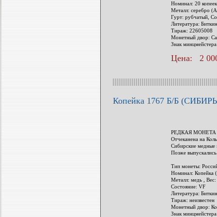
Номинал: 20 копеек
Металл: серебро (Ag
Гурт: рубчатый, Со
Литература: Битки
Тираж: 22605008
Монетный двор: Са
Знак минцмейстера
Цена: 2 000
Копейка 1767 Б/Б (СИБИРЬ
РЕДКАЯ МОНЕТА 
Отчеканена на Кол
Сибирские медные м
Позже выпускались
Тип монеты: Росси
Номинал: Копейка (
Металл: медь , Вес:
Состояние: VF
Литература: Биткин
Тираж: неизвестен
Монетный двор: Ко
Знак минцмейстера