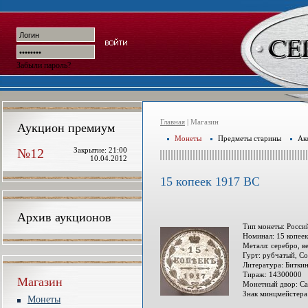
Забыли пароль?
Главная
| Магазин
Аукцион премиум
Монеты
Предметы старины
Ак
№12
Закрытие: 21:00
10.04.2012
15 копеек 1917 ВС
Архив аукционов
Тип монеты: Росси
Номинал: 15 копеек
Металл: серебро, ве
Гурт: рубчатый, С
Литература: Битки
Тираж: 14300000
Магазин
Монетный двор: Са
Знак минцмейстера
Монеты