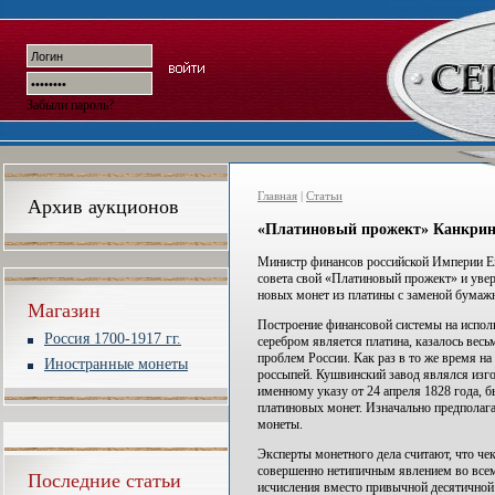
Забыли пароль?
Главная
|
Статьи
Архив аукционов
«Платиновый прожект» Канкри
Министр финансов российской Империи Его
совета свой «Платиновый прожект» и увер
новых монет из платины с заменой бумаж
Магазин
Построение финансовой системы на исполь
Россия 1700-1917 гг.
серебром является платина, казалось ве
проблем России. Как раз в то же время н
Иностранные монеты
россыпей. Кушвинский завод являлся изг
именному указу от 24 апреля 1828 года, 
платиновых монет. Изначально предполага
монеты.
Эксперты монетного дела считают, что че
совершенно нетипичным явлением во всем
Последние статьи
исчисления вместо привычной десятичной 