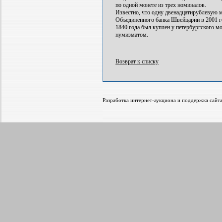
по одной монете из трех номиналов.
Известно, что одну двенадцатирублевую м
Объединенного банка Швейцарии в 2001 го
1840 года был куплен у петербургского 
нумизматом.
Возврат к списку
Разработка интернет-аукциона и поддержка са