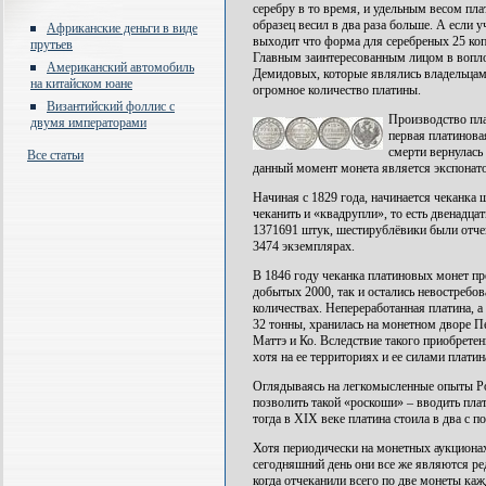
серебру в то время, и удельным весом пла
образец весил в два раза больше. А если у
Африканские деньги в виде
выходит что форма для серебреных 25 коп
прутьев
Главным заинтересованным лицом в вопло
Американский автомобиль
Демидовых, которые являлись владельцами
на китайском юане
огромное количество платины.
Византийский фоллис с
Производство пла
двумя императорами
первая платинова
смерти вернулась
Все статьи
данный момент монета является экспонат
Начиная с 1829 года, начинается чеканка 
чеканить и «квадрупли», то есть двенадц
1371691 штук, шестирублёвики были отчек
3474 экземплярах.
В 1846 году чеканка платиновых монет пр
добытых 2000, так и остались невостребо
количествах. Непереработанная платина, 
32 тонны, хранилась на монетном дворе П
Маттэ и Ко. Вследствие такого приобретен
хотя на ее территориях и ее силами платин
Оглядываясь на легкомысленные опыты Рос
позволить такой «роскоши» – вводить плат
тогда в XIX веке платина стоила в два с п
Хотя периодически на монетных аукциона
сегодняшний день они все же являются ре
когда отчеканили всего по две монеты каж