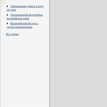
Африканские деньги в виде
прутьев
Американский автомобиль
на китайском юане
Византийский фоллис с
двумя императорами
Все статьи