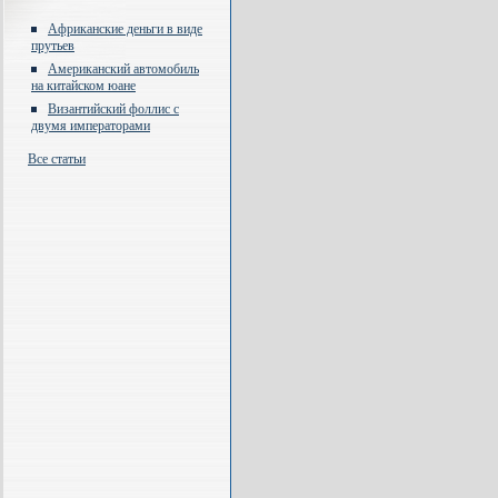
Африканские деньги в виде
прутьев
Американский автомобиль
на китайском юане
Византийский фоллис с
двумя императорами
Все статьи