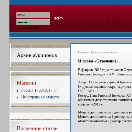
Забыли пароль?
Главная
|
Новости аукциона
Архив аукционов
И снова «Отречение».
В феврале 2013 года от имени Остр
Римского Бенедикта XVI. Интерес 
Магазин
Аверс. Все монеты серии «Отречени
Окружная надпись вокруг портрет
Россия 1700-1917 гг.
DOLLAR».
Реверс. Папа Римский Бенедикт X
Иностранные монеты
обозначает дату отречения понтиф
события «2013».
Монета достоинством 5 долларов вып
Монета достоинством 1 доллар выпол
Монета номиналом 1 доллар отчекане
Последние статьи