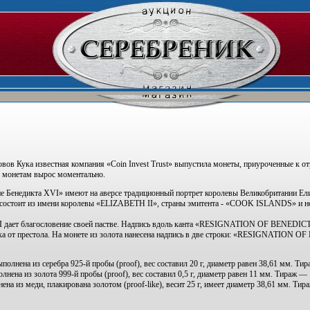
овов Кука известная компания «Coin Invest Trust» выпустила монеты, приуроченные к о
к монетам вырос моментально.
е Бенедикта XVI» имеют на аверсе традиционный портрет королевы Великобритании Ели
а состоит из имени королевы «ELIZABETH II», страны эмитента - «COOK ISLANDS» и 
VI дает благословение своей пастве. Надпись вдоль канта «RESIGNATION OF BENEDI
ика от престола. На монете из золота нанесена надпись в две строки: «RESIGNATION 
олнена из серебра 925-й пробы (proof), вес составил 20 г, диаметр равен 38,61 мм. Ти
нена из золота 999-й пробы (proof), вес составил 0,5 г, диаметр равен 11 мм. Тираж —
на из меди, плакирована золотом (proof-like), весит 25 г, имеет диаметр 38,61 мм. Тир