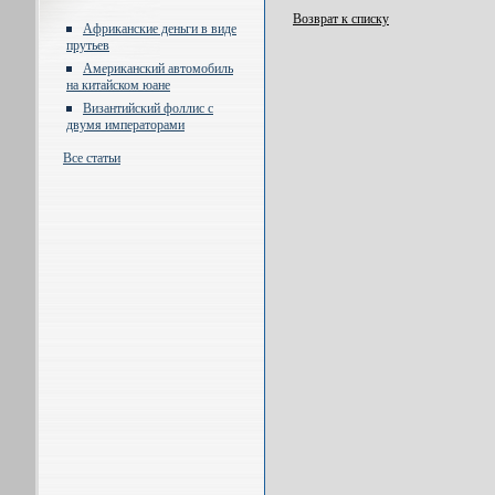
Возврат к списку
Африканские деньги в виде
прутьев
Американский автомобиль
на китайском юане
Византийский фоллис с
двумя императорами
Все статьи