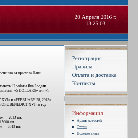
20 Апреля 2016 г.
13:25:04
Регистрация
Правила
тречению от престола Папы
Оплата и доставка
Контакты
заветы II работы Яна Бродли.
номинала: «5 DOLLARS» или «1
CT XVI» и «FEBRUARY 28, 2013»
OF POPE BENEDICT XVI» и год
Информация
раж — 2013 шт.
Архив новостей
 15000 шт.
аж — 2013 шт.
Статьи
Полезно знать