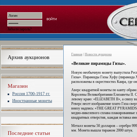
Забыли пароль?
Главная
|
Новости аукциона
Архив аукционов
«Великие пирамиды Гизы».
Новую необычную монету выпустила Рес
Гизы». Пирамиды Гизы Хуфу (пирамида Х
расположены в окрестностях Каира, где он
Магазин
Аверс квадратной монеты по канту обрамл
Россия 1700-1917 гг.
Королевы Великобритании Елизаветы II. С
левому краю: «ELIZABETH II», а снизу 
Иностранные монеты
Реверс несет изображение плато Гиза свер
внизу надпись: «THE GREAT PYRAMIDS O
медно-никелевого сплава плакированные з
квадратных отверстия, каждая вставка и
Металл монеты 50 долларов – серебро 999-
мм. Монета вышла тиражом 2000 штук.
Последние статьи