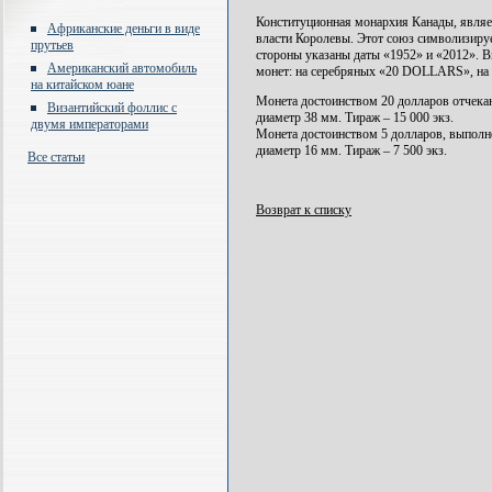
Конституционная монархия Канады, являет
Африканские деньги в виде
власти Королевы. Этот союз символизируе
прутьев
стороны указаны даты «1952» и «2012». 
Американский автомобиль
монет: на серебряных «20 DOLLARS», на
на китайском юане
Монета достоинством 20 долларов отчеканен
Византийский фоллис с
диаметр 38 мм. Тираж – 15 000 экз.
двумя императорами
Монета достоинством 5 долларов, выполнена
диаметр 16 мм. Тираж – 7 500 экз.
Все статьи
Возврат к списку