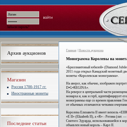
Забыли пароль?
Главная
|
Новости аукциона
Архив аукционов
Монограмма Королевы на монет
«Бриллиантовый юбилей» (Diamond Jubilee)
2011 года открыл Канадский монетный дв
монеты «Королевская монограмма».
Магазин
На аверсе, как обычно, изображен портре
Россия 1700-1917 гг.
D•G•REGINA».
На реверсе в центральной части размещен
Иностранные монеты
монарха и, как и герб, идентифицирует ег
монограммы еще со времен правления Ген
от обычных отличаются четкими очертан
Королева Елизавета II имеет вензель «EII
«E II» (Elizabeth II), а «R» - Регина (ла
Святого Эдуарда, использовавшейся в кор
Последние статьи
объявлен новый король – Карл II.