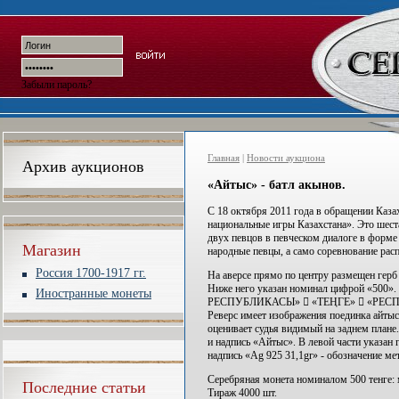
Забыли пароль?
Главная
|
Новости аукциона
Архив аукционов
«Айтыс» - батл акынов.
С 18 октября 2011 года в обращении Каза
национальные игры Казахстана». Это шеста
двух певцов в певческом диалоге в форме
Магазин
народные певцы, а само соревнование рас
Россия 1700-1917 гг.
На аверсе прямо по центру размещен герб
Ниже него указан номинал цифрой «500»
Иностранные монеты
РЕСПУБЛИКАСЫ»  «ТЕҢГЕ»  «РЕС
Реверс имеет изображения поединка айты
оценивает судья видимый на заднем плане
и надпись «Айтыс». В левой части указан 
надпись «Ag 925 31,1gr» - обозначение ме
Серебряная монета номиналом 500 тенге: м
Последние статьи
Тираж 4000 шт.