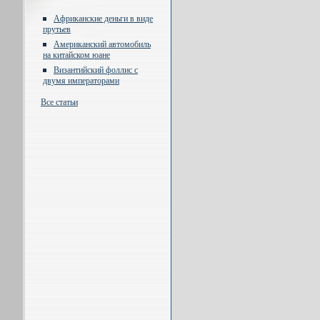
Африканские деньги в виде
прутьев
Американский автомобиль
на китайском юане
Византийский фоллис с
двумя императорами
Все статьи