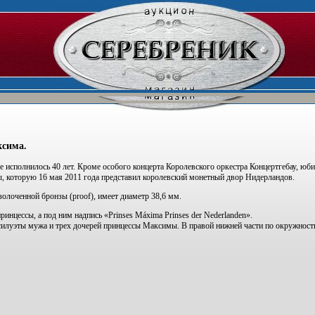
ксима.
е исполнилось 40 лет. Кроме особого концерта Королевского оркестра Концертгебау, юб
, которую 16 мая 2011 года представил королевский монетный двор Нидерландов.
золоченной бронзы (proof), имеет диаметр 38,6 мм.
ринцессы, а под ним надпись «Prinses Máxima Prinses der Nederlanden».
илуэты мужа и трех дочерей принцессы Максимы. В правой нижней части по окружности