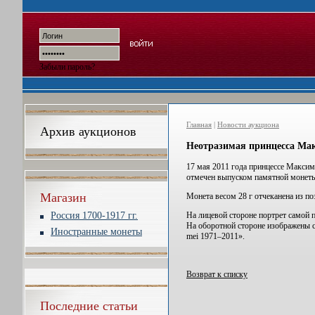
Забыли пароль?
Главная
|
Новости аукциона
Архив аукционов
Неотразимая принцесса Ма
17 мая 2011 года принцессе Максим
отмечен выпуском памятной монеты
Магазин
Монета весом 28 г отчеканена из по
Россия 1700-1917 гг.
На лицевой стороне портрет самой п
На оборотной стороне изображены с
Иностранные монеты
mei 1971–2011».
Возврат к списку
Последние статьи