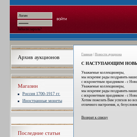
Забыли пароль?
Главная
|
Новости аукциона
Архив аукционов
С НАСТУПАЮЩИМ НОВЫМ
Уважаемые коллекционеры,
мы искренне рады поздравить наши
с искрометным праздником - с Нов
Магазин
Уважаемые коллекционеры,
мы искренне рады поздравить наши
Россия 1700-1917 гг.
с искрометным праздником - с Нов
Хотим пожелать Вам успехов во все
Иностранные монеты
отличного настроения, и, безуслов
Возврат к списку
Последние статьи