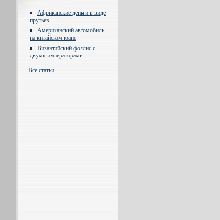
Африканские деньги в виде
прутьев
Американский автомобиль
на китайском юане
Византийский фоллис с
двумя императорами
Все статьи