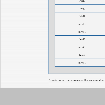
NicK
amg
NicK
mrvk1
mrvk1
NicK
mrvk1
filipp
mrvk1
Разработка интернет-аукциона Поддержка сайт