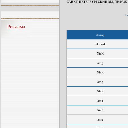
САНКТ-ПЕТЕРБУРГСКИЙ МД, ТИРАЖ 6
Реклама
Автор
nikokuk
NicK
amg
NicK
amg
NicK
amg
NicK
amg