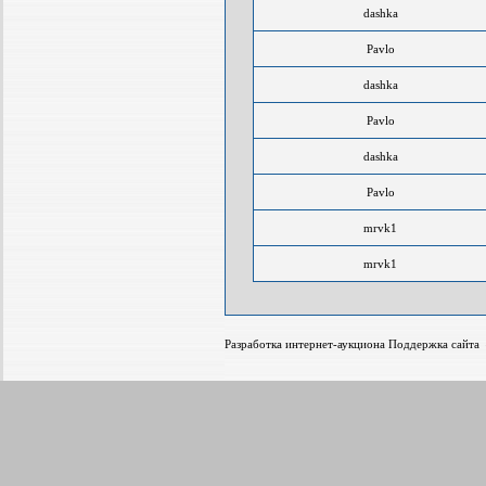
dashka
Pavlo
dashka
Pavlo
dashka
Pavlo
mrvk1
mrvk1
Разработка интернет-аукциона Поддержка сайт