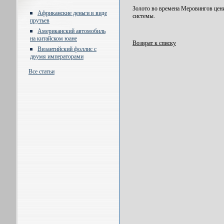
Золото во времена Меровингов цени
Африканские деньги в виде
системы.
прутьев
Американский автомобиль
на китайском юане
Возврат к списку
Византийский фоллис с
двумя императорами
Все статьи