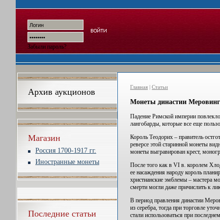
Забыли пароль?
Главная
|
Статьи
Архив аукционов
Монеты династии Меровинг
Падение Римской империи повлекло з
лангобарды, которые все еще пользо
Магазин
Король Теодорих – правитель остго
реверсе этой старинной монеты видн
Россия 1700-1917 гг.
монеты выгравирован крест, моног
Иностранные монеты
После того как в VI в. королем Хло
ее насаждения народу король плани
христианские эмблемы – мастера мо
смерти могли даже причислить к ли
В период правления династии Меров
из серебра, тогда при торговле уто
Последние статьи
стали использоваться при последне