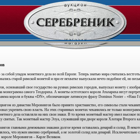
ов
а собой упадок монетного дела во всей Европе. Теперь знатью мира считались вестготы
вались старой римской монетой и при ее нехватке выпускали нечто подобное ей, но вес
тов, основавший свое государство на руинах римских городов, выпускал монету с изобр
а монограмма самого Теодориха. А монеты остготского короля Аталариха несут портрет 
рамма короля и буквы «DN», обозначающие латинскую фразу Dominus Noster – «Наш Г
двигом из династии Меровингов было принято христианство, его символы стали чеканитьс
ровал укрепить свою власть. На этих старинных монетах чеканились не только монограм
нетного дела оставляли на них свои знаки. В то время монетный мастер имел высокое п
ку святых. Так монетный мастер Элуа, служивший при дворе короля Хлотаря Второго к
ингов главными денежными знаками долгое время оставались денарий и солид. В некот
чнялось, что нужен именно серебряный, а не золотой солид или денарий. Исключительно
м короле Меровингов – Карле Великом.