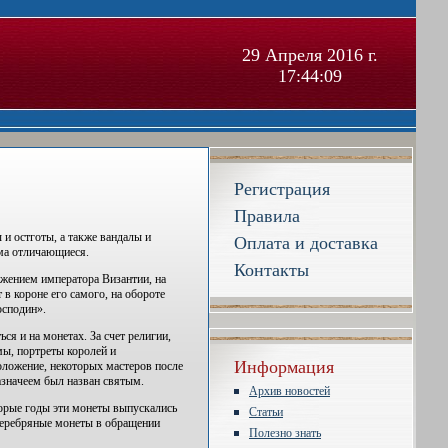
29 Апреля 2016 г.
17:44:10
Регистрация
Правила
 и остготы, а также вандалы и
Оплата и доставка
ьма отличающиеся.
Контакты
ажением императора Византии, на
в короне его самого, на обороте
осподин».
я и на монетах. За счет религии,
мы, портреты королей и
Информация
оложение, некоторых мастеров после
азначеем был назван святым.
Архив новостей
орые годы эти монеты выпускались
Статьи
 серебряные монеты в обращении
Полезно знать