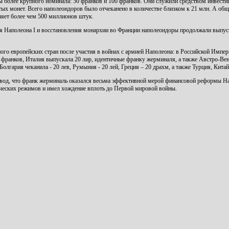
ы более крупного номинала: 50 франков и 100 франков. Они служили средством инвестиц
тых монет. Всего наполеондоров было отчеканено в количестве близком к 21 млн. А общ
яет более чем 500 миллионов штук.
ия Наполеона I и восстановления монархии во Франции наполеондоры продолжали выпус
ого европейских стран после участия в войнах с армией Наполеона: в Российской Импер
20 франков, Италия выпускала 20 лир, идентичные франку жерминаля, а также Австро-В
Болгария чеканила - 20 лев, Румыния - 20 лей, Греция – 20 драхм, а также Турция, Кита
вод, что франк жерминаль оказался весьма эффективной мерой финансовой реформы Нап
ических режимов и имел хождение вплоть до Первой мировой войны.