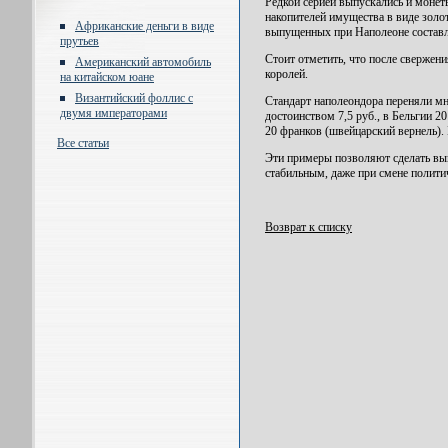
Редкой серией выпускались и монет
накопителей имущества в виде золо
Африканские деньги в виде
выпущенных при Наполеоне составл
прутьев
Стоит отметить, что после свержен
Американский автомобиль
королей.
на китайском юане
Византийский фоллис с
Стандарт наполеондора переняли мн
двумя императорами
достоинством 7,5 руб., в Бельгии 
20 франков (швейцарский вернель). 
Все статьи
Эти примеры позволяют сделать вы
стабильным, даже при смене полит
Возврат к списку