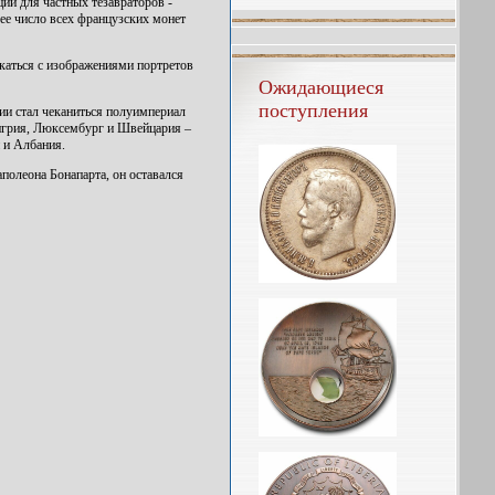
ий для частных тезавраторов -
ее число всех французских монет
каться с изображениями портретов
Ожидающиеся
поступления
ии стал чеканиться полуимпериал
енгрия, Люксембург и Швейцария –
й и Албания.
олеона Бонапарта, он оставался