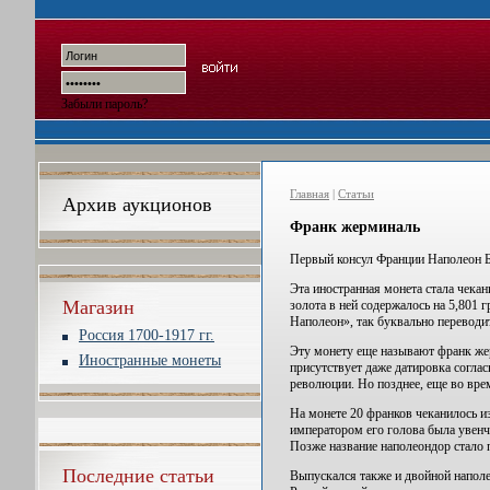
Забыли пароль?
Главная
|
Статьи
Архив аукционов
Франк жерминаль
Первый консул Франции Наполеон Бо
Эта иностранная монета стала чекан
Магазин
золота в ней содержалось на 5,801 
Наполеон», так буквально переводит
Россия 1700-1917 гг.
Эту монету еще называют франк же
Иностранные монеты
присутствует даже датировка согла
революции. Но позднее, еще во вре
На монете 20 франков чеканилось из
императором его голова была увенча
Позже название наполеондор стало
Последние статьи
Выпускался также и двойной наполе