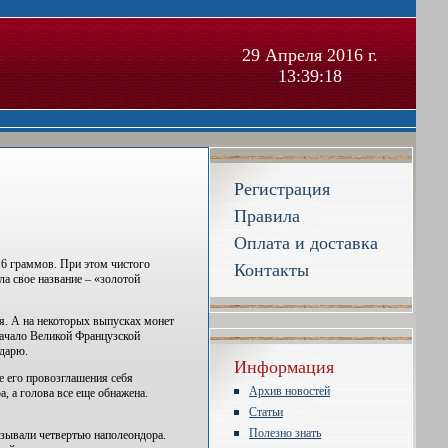
29 Апреля 2016 г.
13:39:19
Регистрация
Правила
Оплата и доставка
516 граммов. При этом чистого
Контакты
ла свое название – «золотой
я. А на некоторых выпусках монет
начало Великой Французской
ндарю.
Информация
е его провозглашения себя
Архив новостей
, а голова все еще обнажена.
Статьи
Полезно знать
азывали четвертью наполеондора.