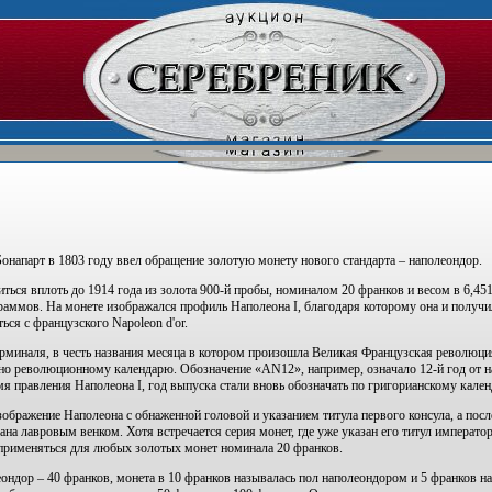
напарт в 1803 году ввел обращение золотую монету нового стандарта – наполеондор.
иться вплоть до 1914 года из золота 900-й пробы, номиналом 20 франков и весом в 6,4
граммов. На монете изображался профиль Наполеона I, благодаря которому она и получи
ься с французского Napoleon d'or.
рминаля, в честь названия месяца в котором произошла Великая Французская революци
сно революционному календарю. Обозначение «AN12», например, означало 12-й год от 
мя правления Наполеона I, год выпуска стали вновь обозначать по григорианскому кале
ображение Наполеона с обнаженной головой и указанием титула первого консула, а посл
на лавровым венком. Хотя встречается серия монет, где уже указан его титул императора
 применяться для любых золотых монет номинала 20 франков.
ондор – 40 франков, монета в 10 франков называлась пол наполеондором и 5 франков н