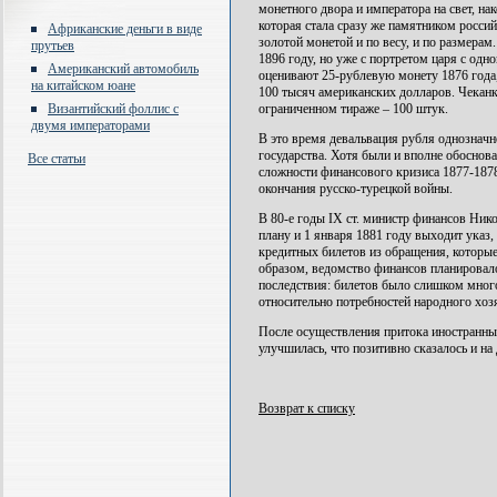
монетного двора и императора на свет, на
которая стала сразу же памятником росси
Африканские деньги в виде
золотой монетой и по весу, и по размерам
прутьев
1896 году, но уже с портретом царя с одн
Американский автомобиль
оценивают 25-рублевую монету 1876 года
на китайском юане
100 тысяч американских долларов. Чеканка
Византийский фоллис с
ограниченном тираже – 100 штук.
двумя императорами
В это время девальвация рубля однозначн
государства. Хотя были и вполне обоснов
Все статьи
сложности финансового кризиса 1877-187
окончания русско-турецкой войны.
В 80-е годы IX ст. министр финансов Ник
плану и 1 января 1881 году выходит указ
кредитных билетов из обращения, которы
образом, ведомство финансов планировало
последствия: билетов было слишком мног
относительно потребностей народного хоз
После осуществления притока иностранных
улучшилась, что позитивно сказалось и н
Возврат к списку