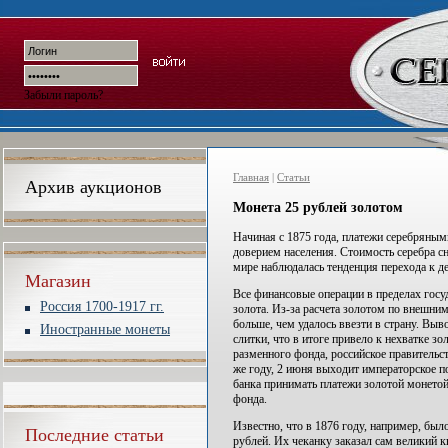
Забыли пароль?
Главная
|
Статьи
Архив аукционов
Монета 25 рублей золотом
Начиная с 1875 года, платежи серебряным
доверием населения. Стоимость серебра сни
мире наблюдалась тенденция перехода к д
Магазин
Все финансовые операции в пределах госу
Россия 1700-1917 гг.
золота. Из-за расчета золотом по внешни
больше, чем удалось ввезти в страну. Выв
Иностранные монеты
слитки, что в итоге привело к нехватке з
разменного фонда, российское правительст
же году, 2 июня выходит императорское п
банка принимать платежи золотой монетой
фонда.
Известно, что в 1876 году, например, бы
Последние статьи
рублей. Их чеканку заказал сам великий 