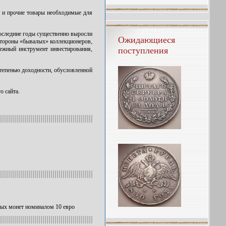
т и прочие товары необходимые для
последние годы существенно выросли
Ожидающиеся
 стороны «бывалых» коллекционеров,
дежный инструмент инвестирования,
поступления
степенью доходности, обусловленной
о сайта.
вых монет номиналом 10 евро