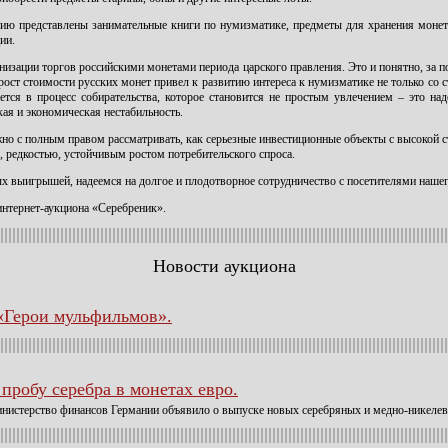
ию представлены занимательные книги по нумизматике, предметы для хранения моне
ии.
низации торгов российскими монетами периода царского правления. Это и понятно, за 
рост стоимости русских монет привел к развитию интереса к нумизматике не только со
ется в процесс собирательства, которое становится не простым увлечением – это на
ая и экономическая нестабильность.
о с полным правом рассматривать, как серьезные инвестиционные объекты с высокой 
, редкостью, устойчивым ростом потребительского спроса.
х выигрышей, надеемся на долгое и плодотворное сотрудничество с посетителями нашег
нтернет-аукциона «Серебреник».
Новости аукциона
 «Герои мульфильмов».
пробу серебра в монетах евро.
министерство финансов Германии объявило о выпуске новых серебряных и медно-никеле