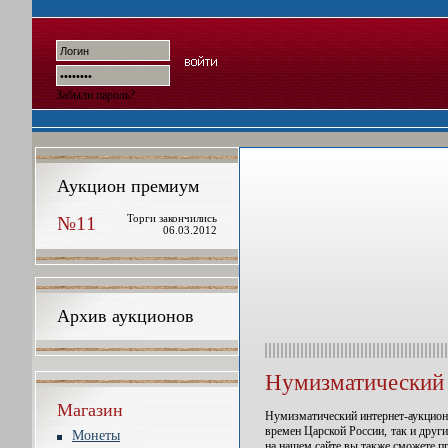
Забыли пароль?
Аукцион премиум
№11
Торги закончились
06.03.2012
Архив аукционов
Нумизматический 
Магазин
Нумизматический интернет-аукцион 
времен Царской России, так и друг
Монеты
на нашем сайте вы также сможете п