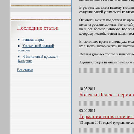
В разделе магазина вашему вниман
создания вашей уникальной коллекц
Основной акцент мы делаем на орга
цены на русские монеты. Заметный 
Последние статьи
но и все больше новичков вовлека
которому несвойственны политическ
Рентная марка
В настоящее время монеты уже можн
Уникальный золотой
их высокой исторической ценностью
соверен
Желаем удачных торгов и интересны
«Платиновый прожект»
Канкрина
Администрация нумизматического и
Все статьи
10.05.2011
Болек и Лёлек – серия
05.05.2011
Германия снова снизит 
13 апреля 2011 года Федеральное 