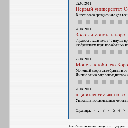
02.05.2011
Первый университет О
В честь этого грандиозного для в
28.04.2011
Золотая монета к корол
Тиражом в количестве 40 штук в п
изображением пары новобрачных на
27.04.2011
Монета к юбилею Корол
Монетный двор Великобритании от 
Именно такую дату отпраздновала к
26.04.2011
«Царская семья» на зол
Уникальная коллекционная монета, 
Страницы:
«
2
3
4
5
6
7
Разработка интернет-аукциона Поддержк