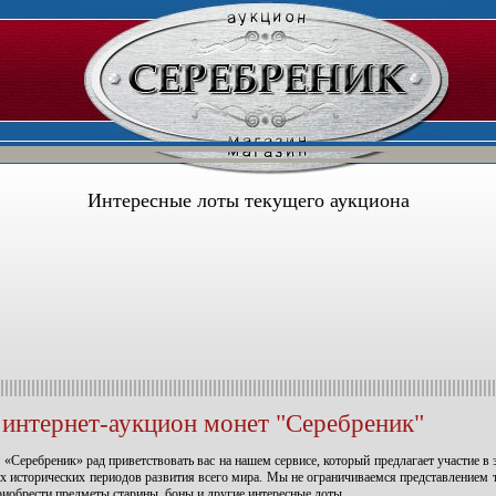
Интересные лоты текущего аукциона
интернет-аукцион монет "Серебреник"
«Серебреник» рад приветствовать вас на нашем сервисе, который предлагает участие в 
их исторических периодов развития всего мира. Мы не ограничиваемся представлением 
риобрести предметы старины, боны и другие интересные лоты.