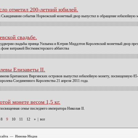
сло отметил 200-летний юбилей.
сей Скандинавии события Норвежский монетный двор выпустил в обращение юбилейную 
евской свадьбе.
реддверии свадьбы принца Уильяма и Кэтрин Миддлтон Королевский монетный двор през
 фоне витражей Вестминстерского аббатства
евы Елизаветы II.
имени Британских Виргинских островов выпустил юбилейную монету, посвященную 85-
оролева Соединенного Королевства 21 апреля 2011 года.
отой монете весом 1,5 кг.
посвященная семье последнего императора Николая II.
8
9
10
11
12
»
|
все
а сайта — Иннова-Медиа