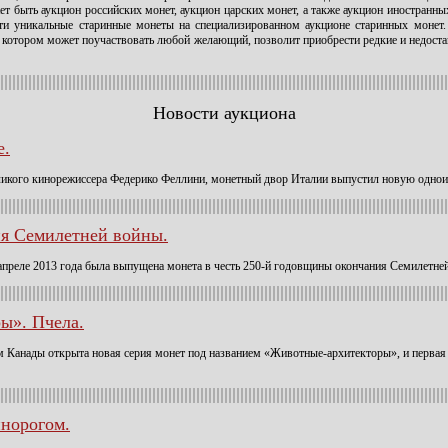
т быть аукцион российских монет, аукцион царских монет, а также аукцион иностранны
сти уникальные старинные монеты на специализированном аукционе старинных моне
 в котором может поучаствовать любой желающий, позволит приобрести редкие и недос
Новости аукциона
е.
еликого кинорежиссера Федерико Феллини, монетный двор Италии выпустил новую однои
ия Семилетней войны.
преле 2013 года была выпущена монета в честь 250-й годовщины окончания Семилетне
ы». Пчела.
м Канады открыта новая серия монет под названием «Животные-архитекторы», и первая
инорогом.