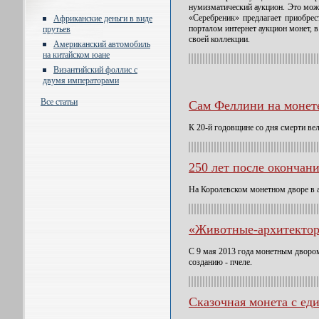
нумизматический аукцион. Это може
«Серебреник» предлагает приобре
Африканские деньги в виде
порталом интернет аукцион монет,
прутьев
своей коллекции.
Американский автомобиль
на китайском юане
Византийский фоллис с
двумя императорами
Все статьи
Сам Феллини на монет
К 20-й годовщине со дня смерти в
250 лет после окончан
На Королевском монетном дворе в а
«Животные-архитектор
С 9 мая 2013 года монетным дворо
созданию - пчеле.
Сказочная монета с ед