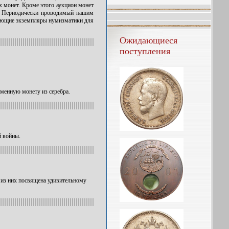
х монет. Кроме этого аукцион монет
т. Периодически проводимый нашим
тающие экземпляры нумизматики для
Ожидающиеся
поступления
менную монету из серебра.
й войны.
 из них посвящена удивительному